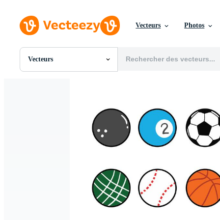
Vecteurs
Photos
Vecteurs
Toutes Images
Photos
PNGs
PSDs
SVGs
Modèles
Vecteurs
Vidéos
Motion graphics
Images Éditoriales
Événements Éditoriaux