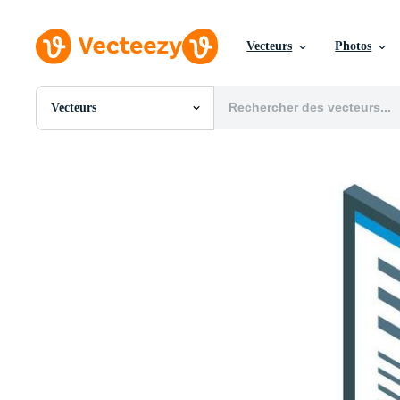
Vecteurs
Photos
Vecteurs
Toutes Images
Photos
PNGs
PSDs
SVGs
Modèles
Vecteurs
Vidéos
Motion graphics
Images Éditoriales
Événements Éditoriaux