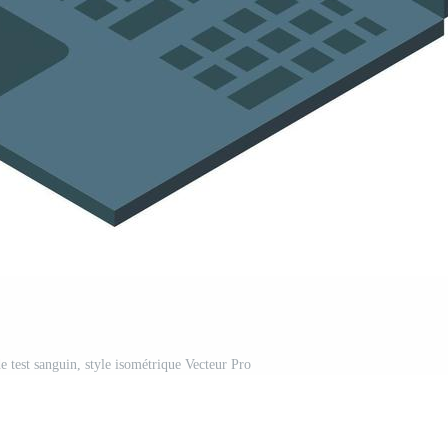
e test sanguin, style isométrique Vecteur Pro