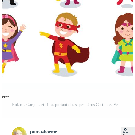
terest
Enfants Garçons et filles portant des super-héros Costumes Vecteur Pro et SVG Pro
pumashoeme