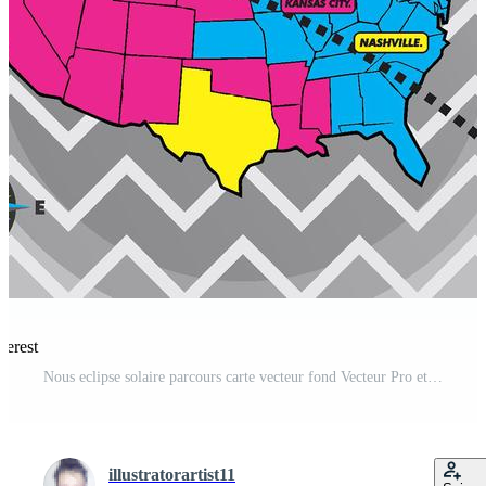
terest
Nous eclipse solaire parcours carte vecteur fond Vecteur Pro et SVG Pro
illustratorartist11