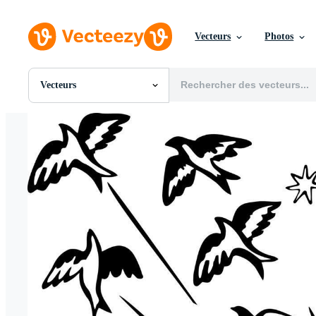
Vecteurs
Photos
Vecteurs
Toutes Images
Photos
PNGs
PSDs
SVGs
Modèles
Vecteurs
Vidéos
Motion graphics
Images Éditoriales
Événements Éditoriaux