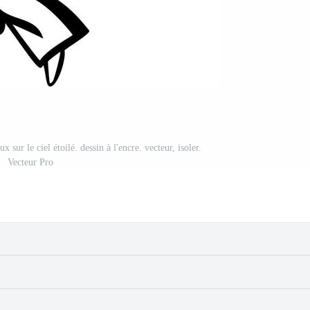
x sur le ciel étoilé. dessin à l'encre. vecteur, isoler.
Vecteur Pro