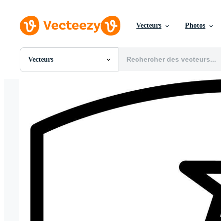
Vecteurs
Photos
Vecteurs
Toutes Images
Photos
PNGs
PSDs
SVGs
Modèles
Vecteurs
Vidéos
Motion graphics
Images Éditoriales
Événements Éditoriaux