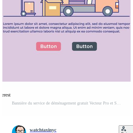
terest
Bannière du service de déménagement gratuit Vecteur Pro et SVG Pro
watchtaxinyc