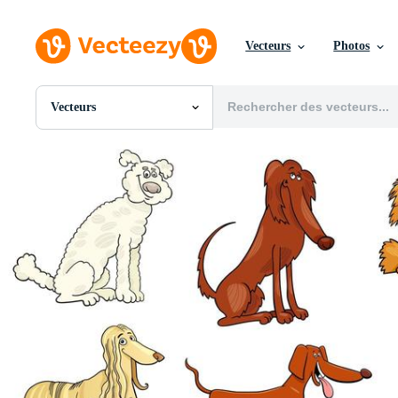
Vecteurs
Photos
Vecteurs
Toutes Images
Photos
PNGs
PSDs
SVGs
Modèles
Vecteurs
Vidéos
Motion graphics
Images Éditoriales
Événements Éditoriaux