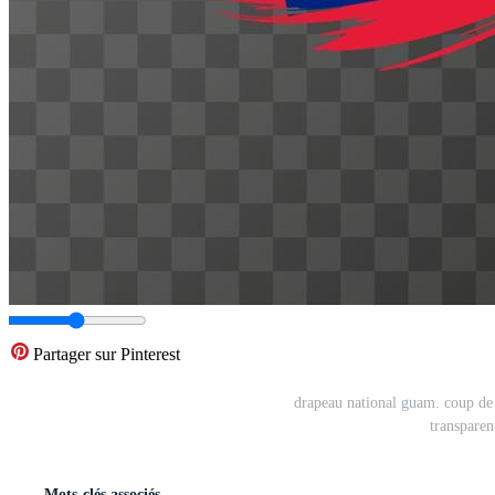
Partager sur Pinterest
drapeau national guam. coup de p
transparen
Mots-clés associés