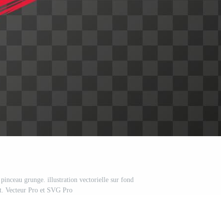
inceau grunge. illustration vectorielle sur fond
t. Vecteur Pro et SVG Pro