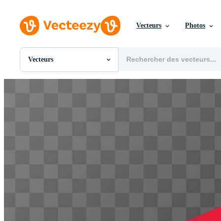
Vecteurs
Photos
Vecteurs
Toutes Images
Photos
PNGs
PSDs
SVGs
Modèles
Vecteurs
Vidéos
Motion graphics
Images Éditoriales
Événements Éditoriaux