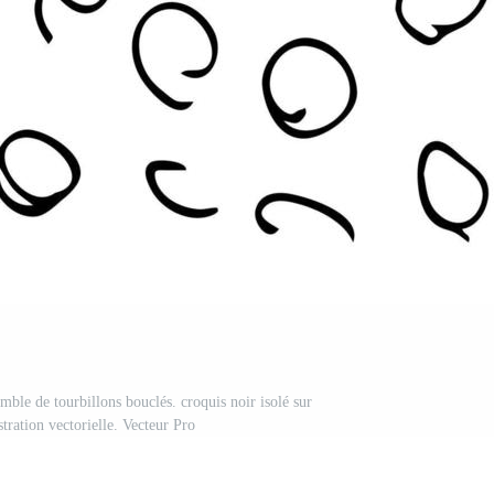
emble de tourbillons bouclés. croquis noir isolé sur
stration vectorielle. Vecteur Pro