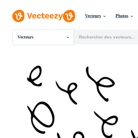
Vecteurs
Photos
Vecteurs
Toutes Images
Photos
PNGs
PSDs
SVGs
Modèles
Vecteurs
Vidéos
Motion graphics
Images Éditoriales
Événements Éditoriaux