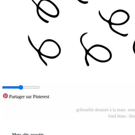
Partager sur Pinterest
gribouillis dessinés à la main. ens
fond blanc. illu
Mots-clés associés