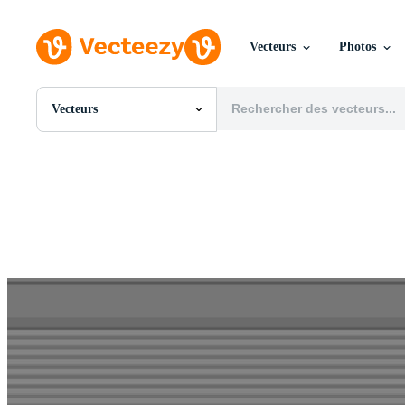
Vecteurs
Photos
Vecteurs
Toutes Images
Photos
PNGs
PSDs
SVGs
Modèles
Vecteurs
Vidéos
Motion graphics
Images Éditoriales
Événements Éditoriaux