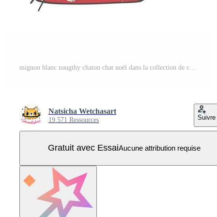
mignon blanc naugthy chaton chat noël dans la collection de coffrets cadeaux, meowy noël, adorable dessin animé joyeux animal dessin à la main image vectorielle Vecteur Pro
Natsicha Wetchasart
Suivre
19 571 Ressources
Gratuit avec Essai
Aucune attribution requise