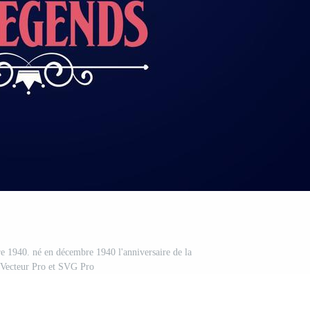
re 1940. né en décembre 1940 l'anniversaire de la
 Vecteur Pro et SVG Pro