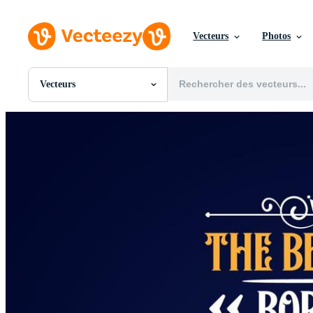
Vecteurs
Photos
Vecteurs
Toutes Images
Photos
PNGs
PSDs
SVGs
Modèles
Vecteurs
Vidéos
Motion graphics
Images Éditoriales
Événements Éditoriaux