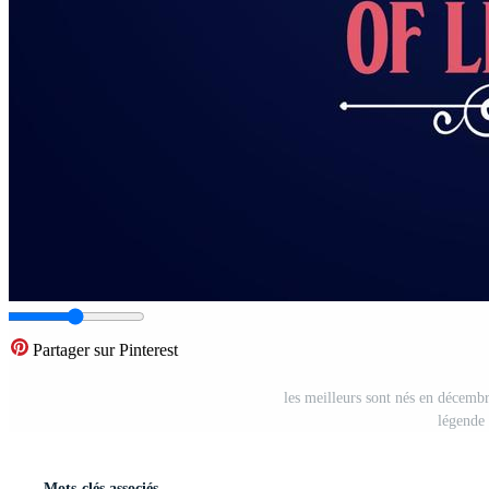
Partager sur Pinterest
les meilleurs sont nés en décemb
légende
Mots-clés associés