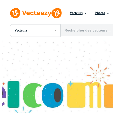
Vecteurs
Photos
Vecteurs
Toutes Images
Photos
PNGs
PSDs
SVGs
Modèles
Vecteurs
Vidéos
Motion graphics
Images Éditoriales
Événements Éditoriaux