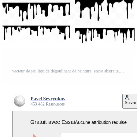
vecteur de jeu liquide dégoulinant de peinture. encre abstraite, éclaboussures de peinture. diverses éclaboussures de sang. chocolat, fuite de sirop. les flux. conception grunge. illustration isolée Vecteur Pro
Pavel Sevryukov
Suivre
453 482 Ressources
Gratuit avec Essai
Aucune attribution requise