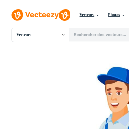
Vecteurs
Photos
Vecteurs
Toutes Images
Photos
PNGs
PSDs
SVGs
Modèles
Vecteurs
Vidéos
Motion graphics
Images Éditoriales
Événements Éditoriaux