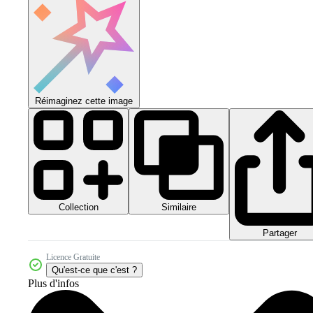
Réimaginez cette image
Collection
Similaire
Partager
Licence Gratuite
Qu'est-ce que c'est ?
Plus d'infos