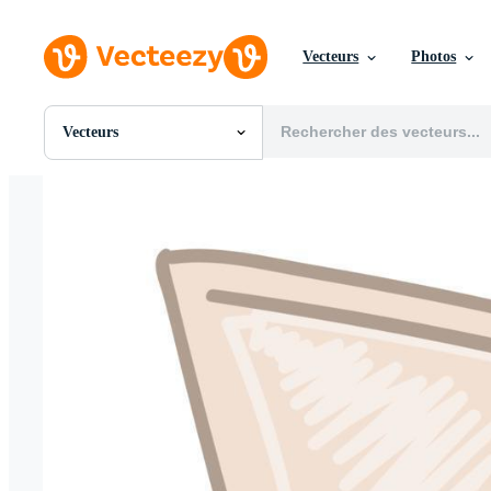
Vecteurs
Photos
Vecteurs
Toutes Images
Photos
PNGs
PSDs
SVGs
Modèles
Vecteurs
Vidéos
Motion graphics
Images Éditoriales
Événements Éditoriaux