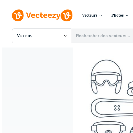
Vecteurs
Photos
Vecteurs
Toutes Images
Photos
PNGs
PSDs
SVGs
Modèles
Vecteurs
Vidéos
Motion graphics
Images Éditoriales
Événements Éditoriaux