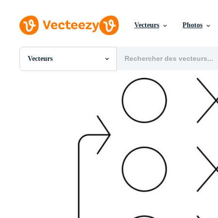
Vecteurs
Photos
Vecteurs
Toutes Images
Photos
PNGs
PSDs
SVGs
Modèles
Vecteurs
Vidéos
Motion graphics
Images Éditoriales
Événements Éditoriaux