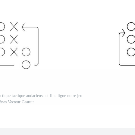
tique tactique audacieuse et fine ligne noire jeu
ônes Vecteur Gratuit