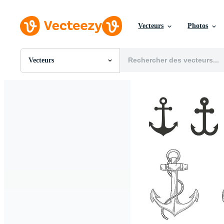
Vecteurs
Photos
Vecteurs
Toutes Images
Photos
PNGs
PSDs
SVGs
Modèles
Vecteurs
Vidéos
Motion graphics
Images Éditoriales
Événements Éditoriaux