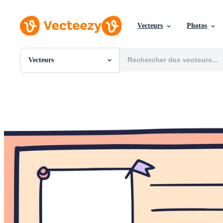
Vecteurs
Photos
Vecteurs
Toutes Images
Photos
PNGs
PSDs
SVGs
Modèles
Vecteurs
Vidéos
Motion graphics
Images Éditoriales
Événements Éditoriaux