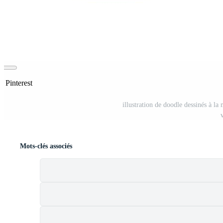
r Pinterest
illustration de doodle dessinés à la 
Mots-clés associés