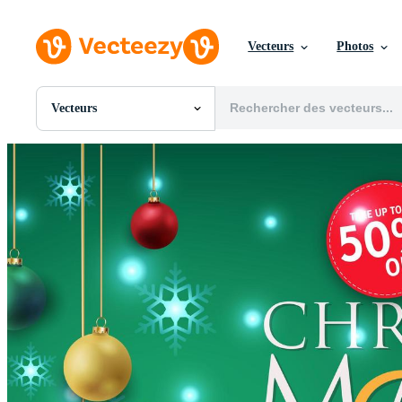
Vecteurs
Photos
Vecteurs
Toutes Images
Photos
PNGs
PSDs
SVGs
Modèles
Vecteurs
Vidéos
Motion graphics
Images Éditoriales
Événements Éditoriaux