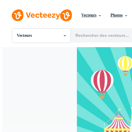
Vecteurs
Photos
Vecteurs
Toutes Images
Photos
PNGs
PSDs
SVGs
Modèles
Vecteurs
Vidéos
Motion graphics
Images Éditoriales
Événements Éditoriaux