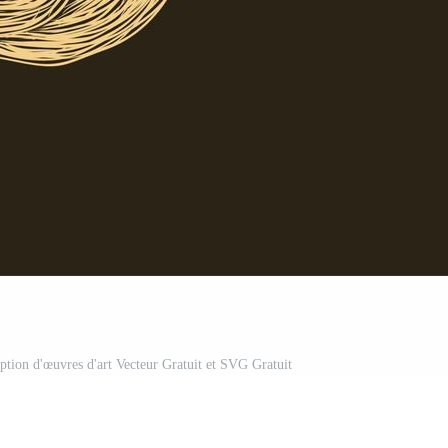
eption d'œuvres d'art Vecteur Gratuit et SVG Gratuit