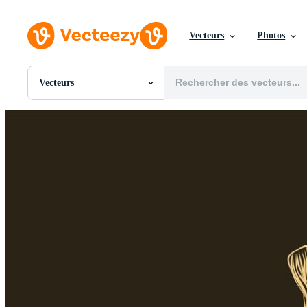
Vecteurs
Photos
Vecteurs
Toutes Images
Photos
PNGs
PSDs
SVGs
Modèles
Vecteurs
Vidéos
Motion graphics
Images Éditoriales
Événements Éditoriaux