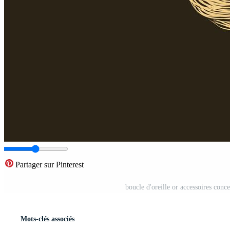
Partager sur Pinterest
boucle d'oreille or accessoires conc
Mots-clés associés