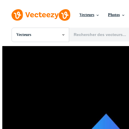
Vecteurs
Photos
Vecteurs
Toutes Images
Photos
PNGs
PSDs
SVGs
Modèles
Vecteurs
Vidéos
Motion graphics
Images Éditoriales
Événements Éditoriaux