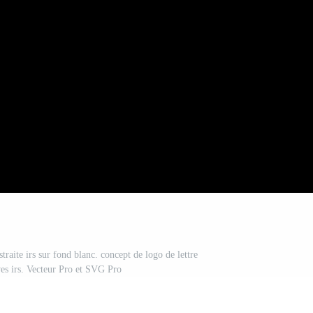
traite irs sur fond blanc. concept de logo de lettre
ives irs. Vecteur Pro et SVG Pro