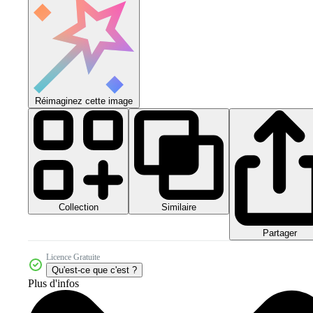
Réimaginez cette image
Collection
Similaire
Partager
Licence Gratuite
Qu'est-ce que c'est ?
Plus d'infos