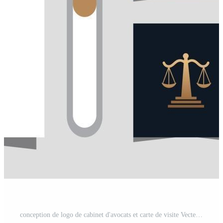
conception de logo de cabinet d'avocats et carte de visite Vecteur Pro