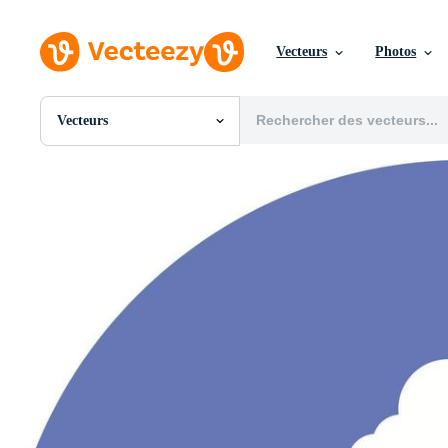
Vecteurs
Photos
Vecteurs
Toutes Images
Photos
PNGs
PSDs
SVGs
Modèles
Vecteurs
Vidéos
Motion graphics
Images Éditoriales
Événements Éditoriaux