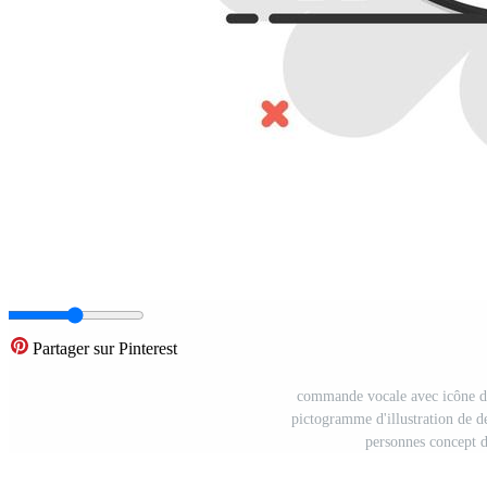
Partager sur Pinterest
commande vocale avec icône d'
pictogramme d'illustration de d
personnes concept d'