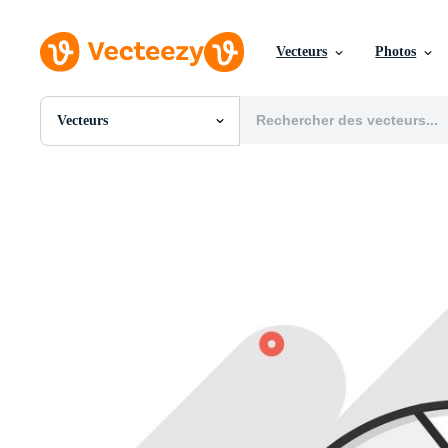
Vecteurs
Photos
Vecteurs
Toutes Images
Photos
PNGs
PSDs
SVGs
Modèles
Vecteurs
Vidéos
Motion graphics
Images Éditoriales
Événements Éditoriaux