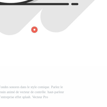
ondes sonores dans le style comique. Parlez le
essin animé de vecteur de contrôle. haut-parleur
entreprise effet splash. Vecteur Pro