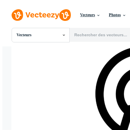
Vecteurs
Photos
Vecteurs
Toutes Images
Photos
PNGs
PSDs
SVGs
Modèles
Vecteurs
Vidéos
Motion graphics
Images Éditoriales
Événements Éditoriaux