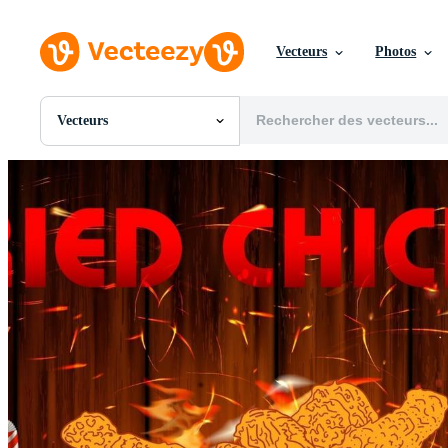
Vecteurs
Photos
Vecteurs
Toutes Images
Photos
PNGs
PSDs
SVGs
Modèles
Vecteurs
Vidéos
Motion graphics
Images Éditoriales
Événements Éditoriaux