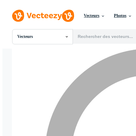
Vecteurs
Photos
Vecteurs
Toutes Images
Photos
PNGs
PSDs
SVGs
Modèles
Vecteurs
Vidéos
Motion graphics
Images Éditoriales
Événements Éditoriaux