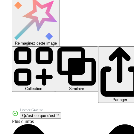
Réimaginez cette image
Collection
Similaire
Partager
Licence Gratuite
Qu'est-ce que c'est ?
Plus d'infos