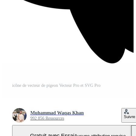
icône de vecteur de pigeon Vecteur Pro et SVG Pro
Muhammad Waqas Khan
Suivre
992 856 Ressources
Gratuit avec Essai
Aucune attribution requise