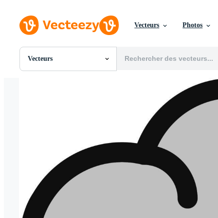
Vecteurs
Photos
Vecteurs
Toutes Images
Photos
PNGs
PSDs
SVGs
Modèles
Vecteurs
Vidéos
Motion graphics
Images Éditoriales
Événements Éditoriaux