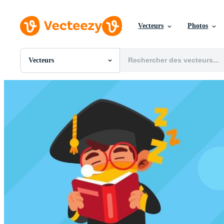
Vecteurs
Photos
Vecteurs
Toutes Images
Photos
PNGs
PSDs
SVGs
Modèles
Vecteurs
Vidéos
Motion graphics
Images Éditoriales
Événements Éditoriaux