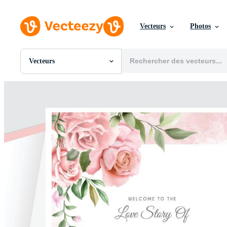
Vecteurs
Photos
Vecteurs
Toutes Images
Photos
PNGs
PSDs
SVGs
Modèles
Vecteurs
Vidéos
Motion graphics
Images Éditoriales
Événements Éditoriaux