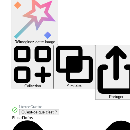
Réimaginez cette image
Collection
Similaire
Partager
Licence Gratuite
Qu'est-ce que c'est ?
Plus d'infos