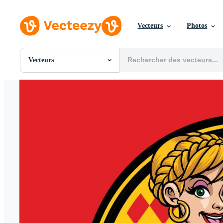
Vecteurs
Photos
Vecteurs
Toutes Images
Photos
PNGs
PSDs
SVGs
Modèles
Vecteurs
Vidéos
Motion graphics
Images Éditoriales
Événements Éditoriaux