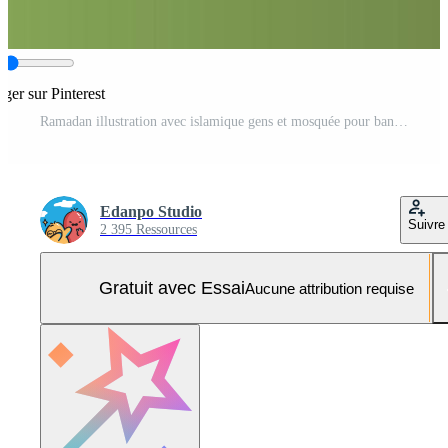
ager sur Pinterest
Ramadan illustration avec islamique gens et mosquée pour bannière ou prospectus Vecteur Pro et SVG Pro
Edanpo Studio
Suivre
2 395 Ressources
Gratuit avec Essai
Aucune attribution requise