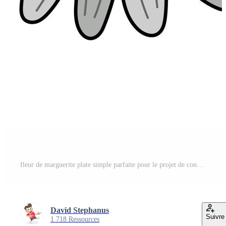
fleur de marguerite plate simple parfaite pour le projet de conception Vecteur Gratuit
David Stephanus
Suivre
1 718 Ressources