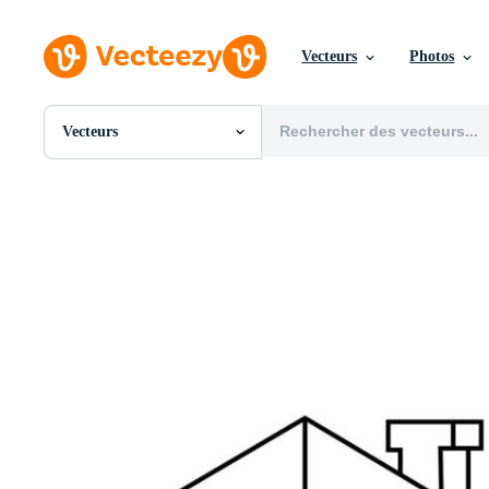
Vecteurs
Photos
Vecteurs
Toutes Images
Photos
PNGs
PSDs
SVGs
Modèles
Vecteurs
Vidéos
Motion graphics
Images Éditoriales
Événements Éditoriaux