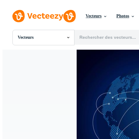
Vecteurs
Photos
Vecteurs
Toutes Images
Photos
PNGs
PSDs
SVGs
Modèles
Vecteurs
Vidéos
Motion graphics
Images Éditoriales
Événements Éditoriaux