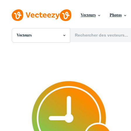
Vecteurs
Photos
Vecteurs
Toutes Images
Photos
PNGs
PSDs
SVGs
Modèles
Vecteurs
Vidéos
Motion graphics
Images Éditoriales
Événements Éditoriaux