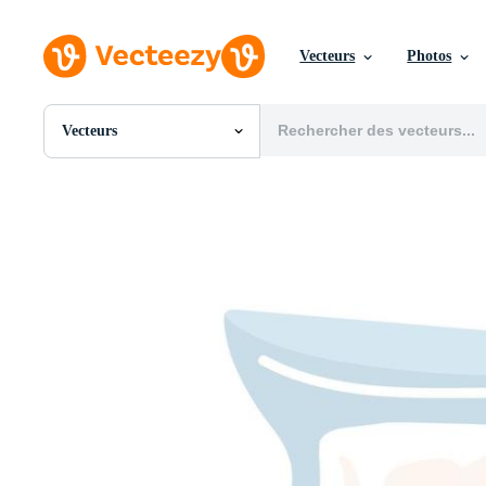
Vecteurs
Photos
Vecteurs
Toutes Images
Photos
PNGs
PSDs
SVGs
Modèles
Vecteurs
Vidéos
Motion graphics
Images Éditoriales
Événements Éditoriaux