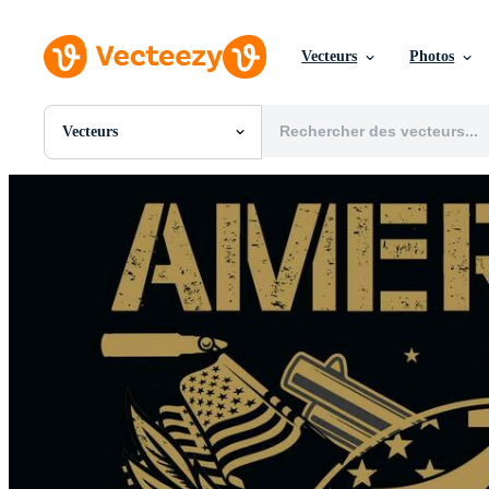
Vecteurs
Photos
Vecteurs
Toutes Images
Photos
PNGs
PSDs
SVGs
Modèles
Vecteurs
Vidéos
Motion graphics
Images Éditoriales
Événements Éditoriaux