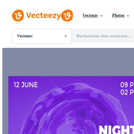
Vecteurs
Photos
Vecteurs
Toutes Images
Photos
PNGs
PSDs
SVGs
Modèles
Vecteurs
Vidéos
Motion graphics
Images Éditoriales
Événements Éditoriaux