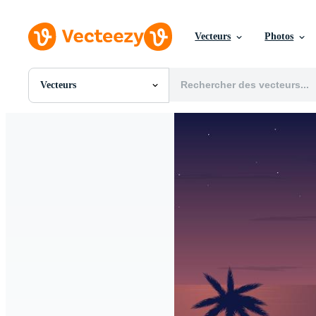
Vecteurs
Photos
Vecteurs
Toutes Images
Photos
PNGs
PSDs
SVGs
Modèles
Vecteurs
Vidéos
Motion graphics
Images Éditoriales
Événements Éditoriaux