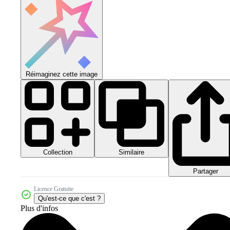
Réimaginez cette image
Collection
Similaire
Partager
Licence Gratuite
Qu'est-ce que c'est ?
Plus d'infos